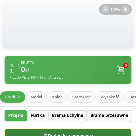
−
+
100%
BRUTTO
0
NETTO
0
zł
0
zł
Przęsło
Vista
200 x 90 cm
Antracyt
•
•
•
Produkt
Model
Kolor
Szerokość
Wysokość
Des
Przęsło
Furtka
Brama uchylna
Brama przesuwna
Dodaj do zamówienia