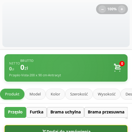
−
+
100%
BRUTTO
0
NETTO
0
zł
0
zł
Przęsło
Vista
200 x 90 cm
Antracyt
•
•
•
Produkt
Model
Kolor
Szerokość
Wysokość
Des
Przęsło
Furtka
Brama uchylna
Brama przesuwna
Dodaj do zamówienia