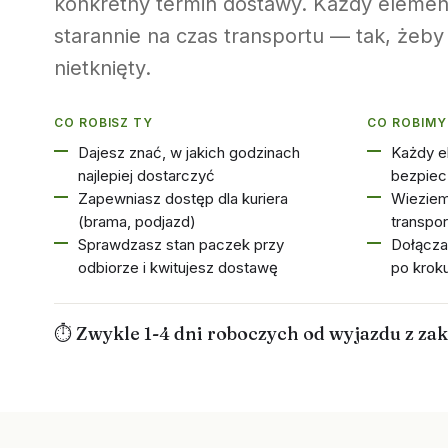
konkretny termin dostawy. Każdy eleme
starannie na czas transportu — tak, żeby t
nietknięty.
CO ROBISZ TY
CO ROBIMY
Dajesz znać, w jakich godzinach
Każdy e
najlepiej dostarczyć
bezpiec
Zapewniasz dostęp dla kuriera
Wieziem
(brama, podjazd)
transpo
Sprawdzasz stan paczek przy
Dołącza
odbiorze i kwitujesz dostawę
po kroku
⏱ Zwykle 1-4 dni roboczych od wyjazdu z za