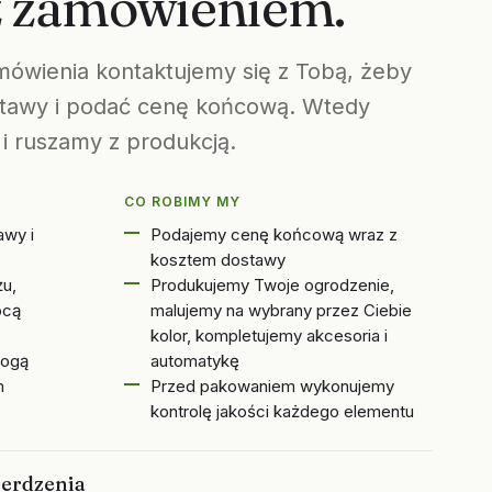
z zamówieniem.
mówienia kontaktujemy się z Tobą, żeby
ostawy i podać cenę końcową. Wtedy
 ruszamy z produkcją.
CO ROBIMY MY
awy i
Podajemy cenę końcową wraz z
kosztem dostawy
u,
Produkujemy Twoje ogrodzenie,
ocą
malujemy na wybrany przez Ciebie
kolor, kompletujemy akcesoria i
rogą
automatykę
m
Przed pakowaniem wykonujemy
kontrolę jakości każdego elementu
ierdzenia