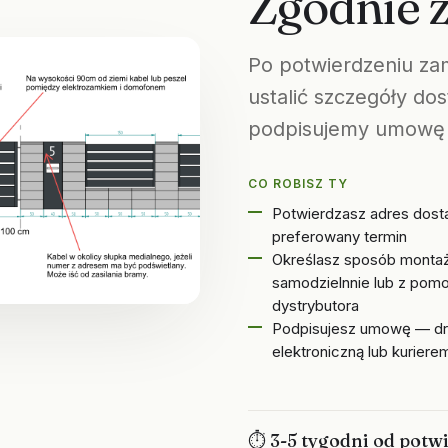
Zgodnie 
Po potwierdzeniu za
ustalić szczegóły d
podpisujemy umowę i
CO ROBISZ TY
Potwierdzasz adres dost
preferowany termin
Określasz sposób montaż
samodzielnnie lub z pom
dystrybutora
Podpisujesz umowę — d
elektroniczną lub kuriere
⏱ 3-5 tygodni od potw