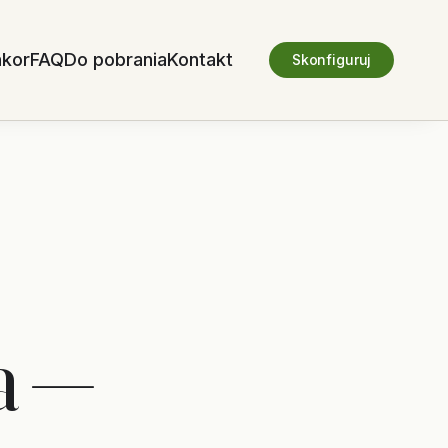
nkor
FAQ
Do pobrania
Kontakt
Skonfiguruj
a —