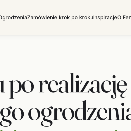
Ogrodzenia
Zamówienie krok po kroku
Inspiracje
O Fe
po realizację
o ogrodzeni