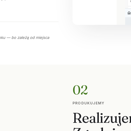
oku — bo zależą od miejsca
02
PRODUKUJEMY
Realizuje