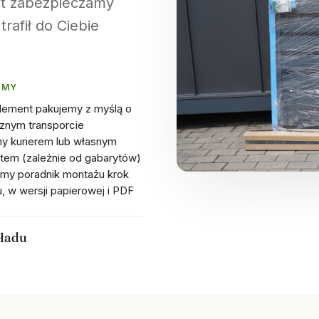
nt zabezpieczamy
rafił do Ciebie
 MY
lement pakujemy z myślą o
znym transporcie
y kurierem lub własnym
rtem (zależnie od gabarytów)
my poradnik montażu krok
, w wersji papierowej i PDF
kładu