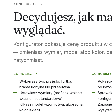
KONFIGURUJESZ
Decydujesz, jak m
wyglądać.
Konfigurator pokazuje cenę produktu w c
— zmieniasz wymiar, model albo kolor, cen
natychmiast.
CO ROBISZ TY
CO ROBIMY
Wybierasz typ: przęsło, furtka,
Pokazuj
brama uchylna lub przesuwna
po każd
Ustawiasz wymiary (możesz wpisać
Sprawd
własne, niestandardowe)
konfigur
Klikasz model wzornictwa, akcesoria,
Zapisuj
kolor lakieru
wysyłam