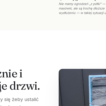
Nie mamy ogrodzeń „z półki" — 
masówki, ale są trochę dłuższ
wydłużeniu — w takiej sytuacji 
nie i
e drzwi.
 się żeby ustalić